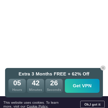
Extra 3 Months FREE + 62% Off
05
42
26
Get VPN
Hours
Minutes
Seconds
This website uses cookies. To learn
Ok,I got it
more, visit our
Cookie Policy.