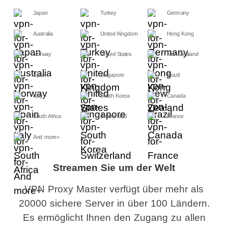
Japan
Turkey
Germany
Australia
United Kingdom
Hong Kong
Norway
United States
New Zealand
Spain
Singapore
Brazil
Italy
South Korea
Canada
South Africa
Switzerland
France
And more+
Streamen Sie um der Welt
VPN Proxy Master verfügt über mehr als
20000 sichere Server in über 100 Ländern.
Es ermöglicht Ihnen den Zugang zu allen