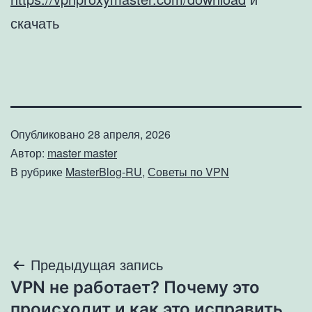
скачать
Опубликовано
28 апреля, 2026
Автор:
master master
В рубрике
MasterBlog-RU
,
Советы по VPN
Навигация
Предыдущая запись
VPN не работает? Почему это
по
происходит и как это исправить