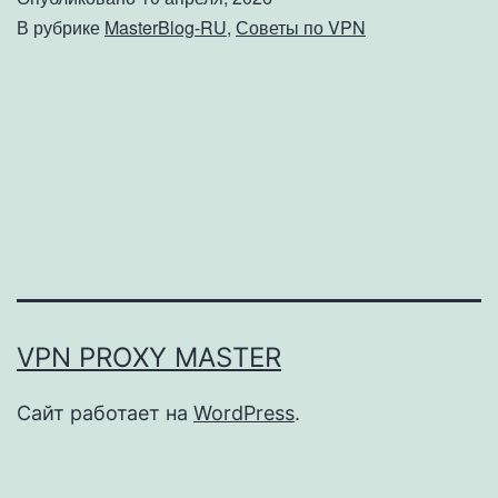
Поч
В рубрике
MasterBlog-RU
,
Советы по VPN
это
прои
и
как
это
испр
VPN PROXY MASTER
Сайт работает на
WordPress
.