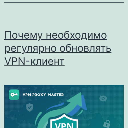
Proxy
Master
по
Почему необходимо
обходу
регулярно обновлять
TLS-
помех
VPN-клиент