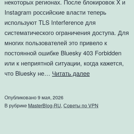
некоторых регионах. После блокировок X и
Instagram российские власти теперь
используют TLS Interference для
систематического ограничения доступа. Для
многих пользователей это привело к
постоянной ошибке Bluesky 403 Forbidden
или к неприятной ситуации, когда кажется,
Как
что Bluesky не…
Читать далее
исправить
Bluesky
Опубликовано
9 мая, 2026
403
В рубрике
MasterBlog-RU
,
Советы по VPN
Forbidden:
руководство
VPN