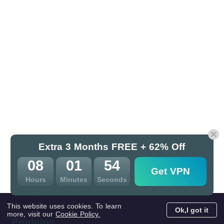
Extra 3 Months FREE + 62% Off
08
01
53
Get VPN
Hours
Minutes
Seconds
This website uses cookies. To learn
Ok,I got it
more, visit our
Cookie Policy.
Produtos