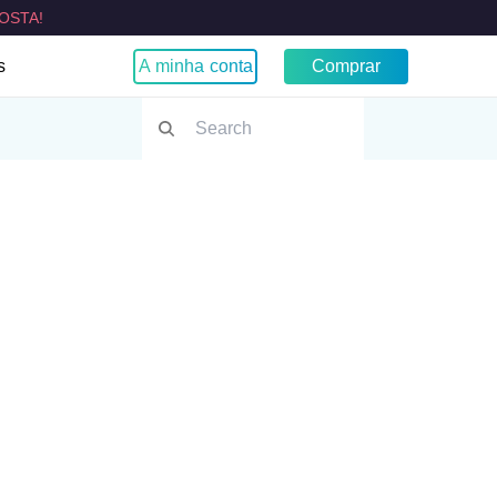
OSTA!
s
A minha conta
Comprar
u IP?
Navegador
Chrome
 vazamento WebRTC
 VPN
TV VPN
 TV VPN
s VPN