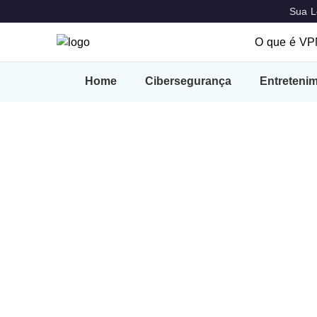
Sua L
O que é V
O que é 
Home
Cibersegurança
Entreteni
Destaque
VPN Locat