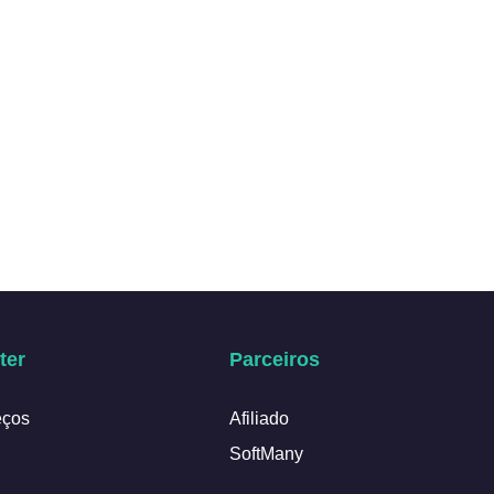
ter
Parceiros
eços
Afiliado
SoftMany