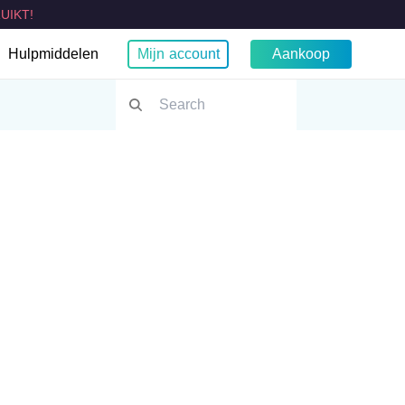
UIKT!
Hulpmiddelen
Mijn account
Aankoop
Wat is mijn IP?
Browser
Chroom
WebRTC-lektest
TV VPN
g TV VPN
rt TV VPN
TV's VPN