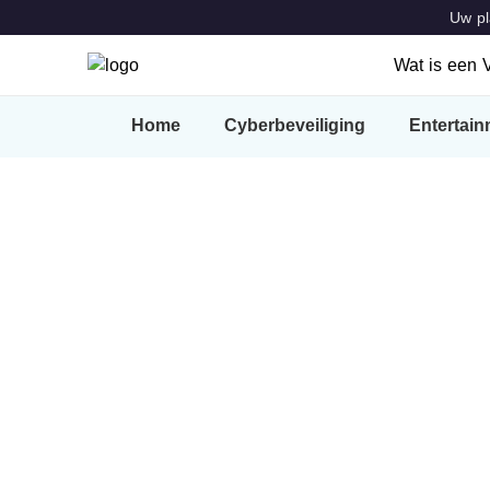
Uw pl
Wat is een
Wat is ee
Home
Cyberbeveiliging
Entertai
Kenmerke
VPN Locat