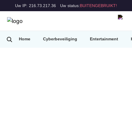
Uw IP: 216.73.217.36
Uw status:
BUITENGEBRUIKT!
Home
Cyberbeveiliging
Entertainment
VPN Proxy Master
Blog
Our blog offers an update regarding privacy
news, new features, upgrades, and much
more.