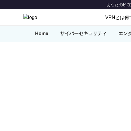
あなたの所在地: 
VPNとは何
VPNとは
Home
サイバーセキュリティ
エン
特徴
VPN Locat