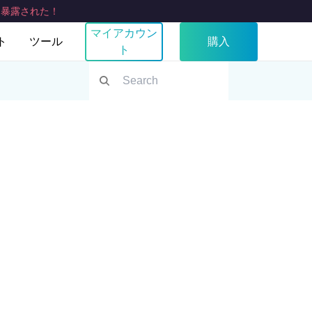
:
暴露された！
マイアカウン
ト
ツール
購入
ト
ある質問
私のIPは何ですか？
イス
TV
ブラウザ
Fire TV
chrome
い合わせ
WebRTCリークテスト
Apple TV用VPN
サムスンテレビVPN
LGスマートテレビVPN
スマートテレビVPN