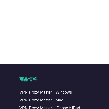
商品情報
VPN Proxy MasterーWindows
VPN Proxy MasterーMac
VPN Proxy MasterーiPhoneとiPad