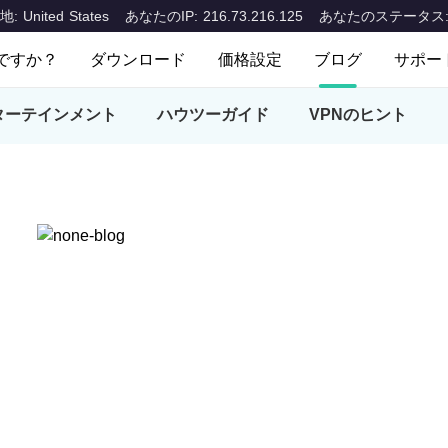
United States
あなたのIP: 216.73.216.125
あなたのステータス
ですか？
ダウンロード
価格設定
ブログ
サポー
何ですか？
よく
ターテインメント
ハウツーガイド
VPNのヒント
デスクトップ＆ラップトップ
モバイルデバ
Mac
IОS
お問
Windows
Android
ions