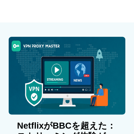
NetflixがBBCを超えた：