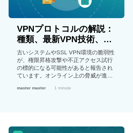
た、よりプライベートなストリーミン
グ接続を提供します。本ガイドでは、
ストリーミングライブラリが地域によ
VPNプロトコルの解説：
って異なる理由と、VPNがストリーミ
ング体験をどのように向上させるのか
種類、最新VPN技術、そ
をご紹介します。 Netflixが英国でBBC
して速度・セキュリテ
を上回った理由 Ofcomの最新レポート
古いシステムやSSL VPN環境の脆弱性
ィ・接続安定性への影響
によると、NetflixはBBCをわずかに上
が、権限昇格攻撃や不正アクセス試行
回り、英国で最も利用されるテレビサ
の標的になる可能性があると報告され
ービスとなりました。これは、視聴者
ています。オンライン上の脅威が進化
が従来の放送テレビよりもオンデマン
し続ける中で、VPNプロトコルは接続
master master
1 minute
ド配信を好むようになっているとい
セキュリティ、プライバシー保護、ネ
う、大きな視聴習慣の変化を反映して
ットワーク安定性においてますます重
います。 Netflixの成長を後押しした要
要な役割を果たしています。異なる
因には、次のようなものがあります。
VPNプロトコルは、データの暗号化方
· 数千本の映画やドラマをオンデマン
法、接続の確立方法、そしてインター
ドで視聴可能 · 数々の受賞歴を誇る
ネット通信がネットワーク上でどれだ