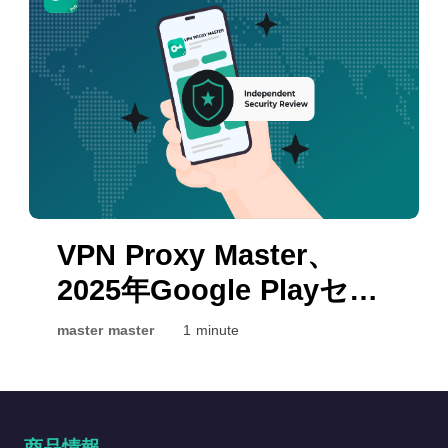
る作品はどこでも同じではありませ
換性 異なるVPNプロトコルは、異なる
ん。旅行中に、自宅では視聴できた映
ネットワーク環境やパフォーマンス優
画やドラマが見られなくなったり、ラ
先事項に合わせて設計されています。
インアップが変わったりすることに気
強力な暗号化とセキュリティを重視す
付くユーザーも少なくありません。 こ
るものもあれば、制限のあるネットワ
うした地域ごとの違いには、いくつか
ーク環境において速度、柔軟性、互換
の理由があります。 ライセンス契約
性を優先するものもあります。 一般的
Netflixは、多くの映画やドラマについ
なVPNプロトコルとは？ 多くのVPNサ
て国ごとに個別の配信ライセンスを取
ービスは、広く利用されている業界標
得しています。そのため、ある地域で
準のVPNプロトコルをサポートしてい
VPN Proxy Master、
配信されている作品でも、別の地域で
ます。これらのプロトコルは、暗号化
2025年Google Playセキ
は他の放送事業者が独占配信権を保有
ブラウジング、リモートワーク、スト
ュリティバッジを取得：
している場合があります。 各国の著作
リーミング、公共Wi-Fi保護などで一般
master master
1 minute
権規制 ストリーミングサービスは、国
的に利用されています。 一般的なVPN
公式に安全が確認されま
ごとに異なる著作権契約やメディア関
プロトコル · IKEv1: 基本的なプライバ
した
連法規を遵守する必要があります。 地
シー保護とIP匿名化を提供する従来型
域ごとの視聴傾向 Netflixは、各地域の
のVPNプロトコルです。 · IKEv2: 低遅
商品情報