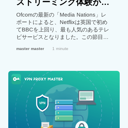
ストリーミング体験が地
域によって異なる理由
Ofcomの最新の「Media Nations」レ
ポートによると、Netflixは英国で初め
てBBCを上回り、最も人気のあるテレ
ビサービスとなりました。この節目は
ストリーミング人気の高まりを示す一
master master
1 minute
方で、多くのユーザーが直面する課題
も浮き彫りにしています。それは、ス
トリーミング体験は利用する場所によ
って大きく異なるということです。ア
メリカのNetflixで視聴できる作品は、
英国や日本のNetflixと同じではありま
せん。また、BBC iPlayerは主に英国の
視聴者向けに提供されています。公共
Wi-Fiを利用している場合でも、異なる
ネットワーク間を切り替える場合で
も、VPN Proxy Masterは高速で安定し