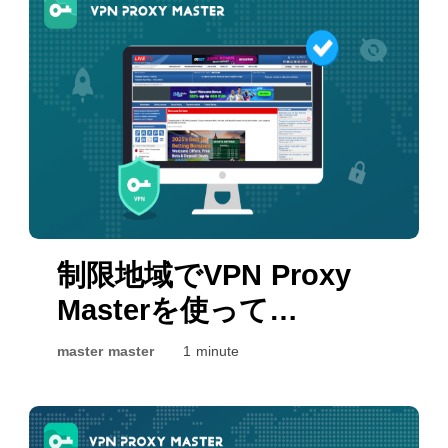
Netflixオリジナル作品 · パーソナライ
け安全に送信されるかに影響を与えま
ズされたおすすめ機能 · スマートフォ
す。このガイドでは、VPNプロトコル
ン、タブレット、スマートテレビ、パ
とは何か、一般的なVPNプロトコルと
ソコンなど幅広いデバイスに対応 · 対
最適化プロトコルの違い、VPN Proxy
応デバイスでのオフラインダウンロー
Masterでプロトコルを切り替える方
ド 一方で、BBCは次のような独自の強
法、そして最新VPN技術が安全なブラ
みを引き続き提供しています。 · ライ
ウジングとリモート接続においてなぜ
ブテレビチャンネル · 最新ニュースの
重要性を増しているのかを解説しま
報道 · 英国ドラマやドキュメンタリー
す。 VPNプロトコルとは？ VPNプロ
· 主要なスポーツイベント · 教育番組
トコルとは、ユーザーのデバイスと
制限地域でVPN Proxy
NetflixとBBC iPlayerは互いに置き換わ
VPNサーバー間でVPN接続をどのよう
る存在ではなく、それぞれ異なる視聴
に確立するかを決定する技術標準で
Masterを使って
ニーズに応えており、多くの家庭では
す。 VPNプロトコルは以下を制御しま
LiveTV.sxのスポーツ配
両方のサービスが日常的に利用されて
す： · インターネット通信の暗号化方
master master
1 minute
信を視聴する方法
います。 # Netflixの配信ライブラリが
法 · データパケットの送信方法 · 接続
国ごとに異なる理由 Netflixは世界中の
速度と安定性 · セキュリティおよび認
多くの国で利用できますが、配信され
証方式 · 異なるネットワーク間での互