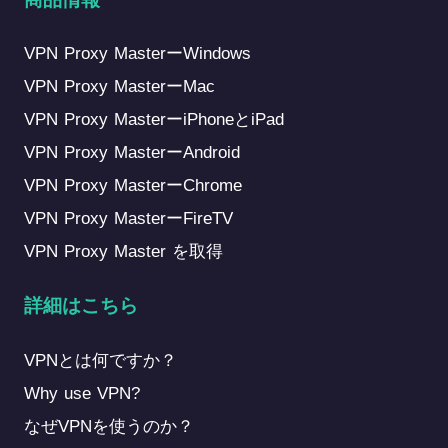
視聴者の好みに合わせて、おすすめ作
延、高度な暗号化、高い接続安定性を
品やコンテンツへの投資も最適化して
提供する最新のVPNプロトコルです。
います。 地域 人気のコンテンツ アメ
· OpenVPN (UDP): 高速かつ低遅延の
VPN Proxy MasterーWindows
リカ ハリウッド映画、Netflixオリジナ
暗号化通信を提供しますが、利用可能
VPN Proxy MasterーMac
ル作品 イギリス 英国ドラマ、ドキュ
なサーバーロケーションが限られる場
VPN Proxy MasterーiPhoneとiPad
メンタリー 日本 アニメ、日本オリジ
合があります。 · OpenVPN (TCP): 非
VPN Proxy MasterーAndroid
ナル作品 韓国 韓国ドラマ、バラエテ
常に信頼性が高く、さまざまなネット
ィ番組 インド ボリウッド映画、地域
ワーク環境で安定した接続を維持しま
VPN Proxy MasterーChrome
言語コンテンツ そのため、Netflixでの
す。 · OpenVPN: UDPの速度とTCPの
VPN Proxy MasterーFireTV
視聴体験は、ストリーミングを利用す
信頼性を組み合わせ、高いセキュリテ
VPN Proxy Master を取得
る地域によって異なる場合がありま
ィと柔軟性を実現します。 · Trojan:
す。 地域制限以外にもあるストリーミ
VPNトラフィックをHTTPS通信として
詳細はこちら
ングの課題…
Continue reading
Netflix
偽装し、パフォーマンスとの引き換え
がBBCを超えた：ストリーミング体験
にセキュリティとプライバシーを強化
VPNとは何ですか？
が地域によって異なる理由
します。 · WireGuard: 軽量設計で非常
に高速な通信を実現し、高度な暗号技
Why use VPN?
術によって安全かつ効率的な接続を提
なぜVPNを使うのか？
供するVPNプロトコルです。 · V2Ray: