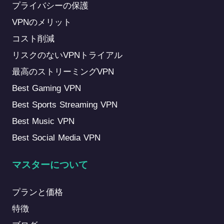
プライバシーの保護
暗号化とトラフィック難読化を組み合
VPNのメリット
わせ、制限のあるネットワーク環境に
適しています。 · ShadowsocksR
コスト削減
(SSR): 制限のあるネットワーク向けに
リスクのないVPNトライアル
設計され、トラフィック難読化機能を
最高のストリーミングVPN
備えた暗号化トンネルを提供します。
Best Gaming VPN
ユーザーは、自身のネットワーク環
境、接続設定、利用ニーズに応じて異
Best Sports Streaming VPN
なるVPNプロトコルを選択できます。
Best Music VPN
最適化VPNプロトコルとは？ 一部の
Best Social Media VPN
VPNプロバイダーは、制限された、ま
たは不安定なネットワーク環境下での
マスターについて
パフォーマンス向上のために、独自ま
たは最適化されたVPN技術を開発して
プランと価格
います。VPN Proxy…
Continue
reading
VPNプロトコルの解説：種
特徴
類、最新VPN技術、そして速度・セキ