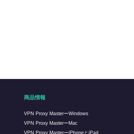
商品情報
VPN Proxy MasterーWindows
VPN Proxy MasterーMac
VPN Proxy MasterーiPhoneとiPad