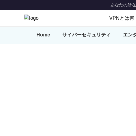
あなたの所在地: 
VPNとは何
VPNとは
Home
サイバーセキュリティ
エン
特徴
VPN Locat