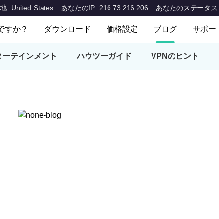
United States
あなたのIP: 216.73.216.206
あなたのステータス
ですか？
ダウンロード
価格設定
ブログ
サポー
何ですか？
よく
ターテインメント
ハウツーガイド
VPNのヒント
デスクトップ＆ラップトップ
モバイルデバ
Mac
IОS
お問
Windows
Android
ions