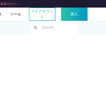
:
暴露された！
マイアカウン
ト
ツール
購入
ト
ある質問
私のIPは何ですか？
イス
TV
ブラウザ
Fire TV
chrome
い合わせ
WebRTCリークテスト
Apple TV用VPN
サムスンテレビVPN
LGスマートテレビVPN
スマートテレビVPN