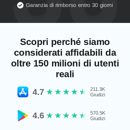
Garanzia di rimborso entro 30 giorni
Scopri perché siamo
considerati affidabili da
oltre 150 milioni di utenti
reali
211.3K
4.7
Giudizi
570.5K
4.6
Giudizi