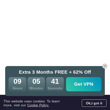
Extra 3 Months FREE + 62% Off
09
05
39
Get VPN
Hours
Minutes
Seconds
This website uses cookies. To learn
Ok,I got it
more, visit our
Cookie Policy.
Prodotti