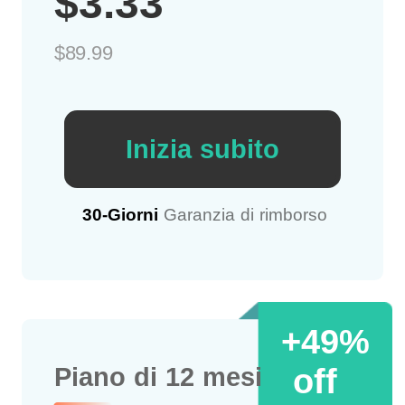
$3.33
$89.99
Inizia subito
30-Giorni
Garanzia di rimborso
+49%
off
Piano di 12 mesi