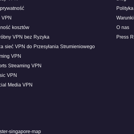
 prywatność
Polityka
i VPN
Warunki
ność kosztów
O nas
róbny VPN bez Ryzyka
Press 
za sieć VPN do Przesyłania Strumieniowego
aming VPN
orts Streaming VPN
sic VPN
cial Media VPN