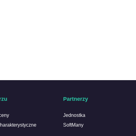
rzu
Partnerzy
ceny
Jednostka
harakterystyczne
SoftMany