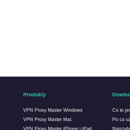
Produkty
Dowied
VPN Proxy Master Windows
Co to j
VPN Proxy Master Mac
Po co 
VPN Proxy Master iPhone i iPad
Najszyb