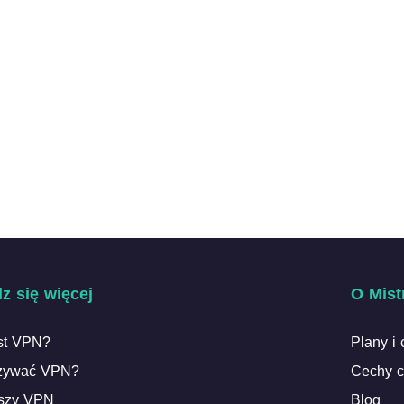
z się więcej
O Mist
est VPN?
Plany i 
używać VPN?
Cechy c
szy VPN
Blog