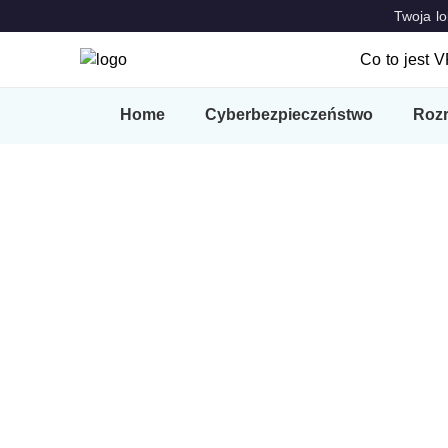
Twoja lo
Co to jest 
Co to jes
Home
Cyberbezpieczeństwo
Roz
Cechy cha
VPN Locat