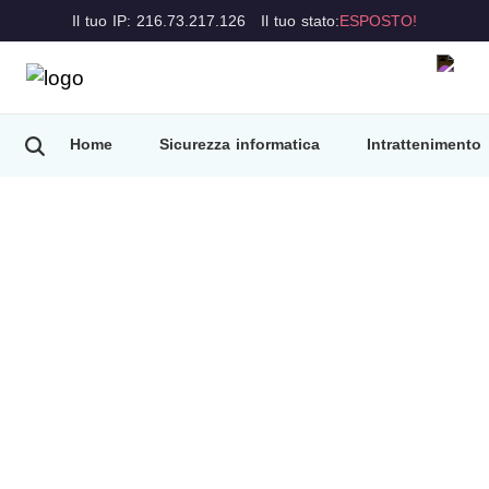
Il tuo IP: 216.73.217.126
Il tuo stato:
ESPOSTO!
Home
Sicurezza informatica
Intrattenimento
VPN Proxy Master
Blog
Our blog offers an update regarding privacy
news, new features, upgrades, and much
more.