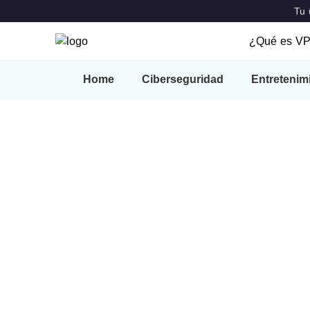
Tu 
¿Qué es V
¿Qué es 
Home
Ciberseguridad
Entretenim
Caracterís
VPN Locat