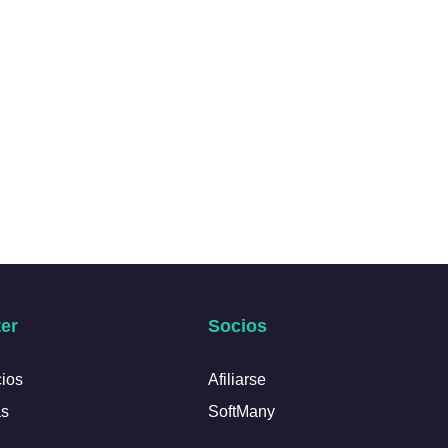
er
Socios
cios
Afiliarse
as
SoftMany