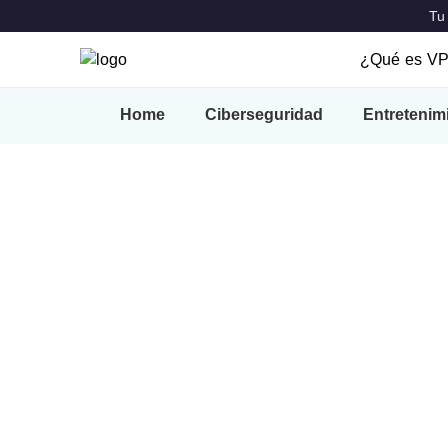
Tu
¿Qué es V
¿Qué es 
Home
Ciberseguridad
Entretenim
Caracterís
VPN Locat