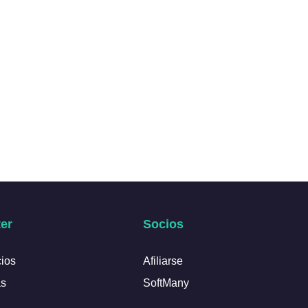
er
Socios
cios
Afiliarse
as
SoftMany