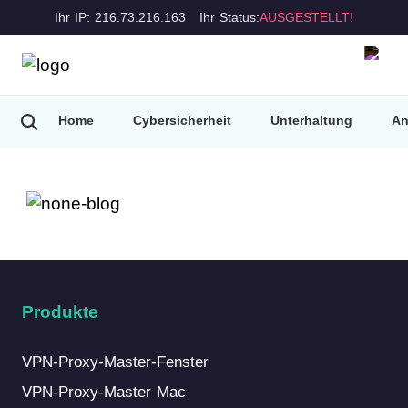
Ihr IP: 216.73.216.163
Ihr Status:
AUSGESTELLT!
Home
Cybersicherheit
Unterhaltung
An
Produkte
VPN-Proxy-Master-Fenster
VPN-Proxy-Master Mac