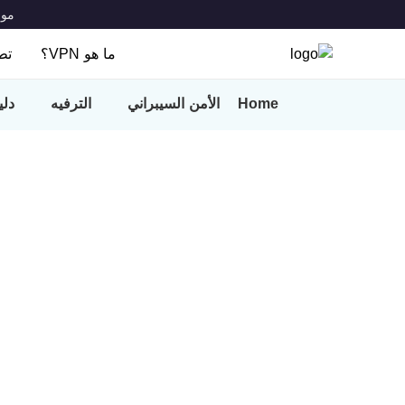
موقعكم:
ما هو VPN؟
تطب
ما هو VPN؟
Home
الأمن السيبراني
الترفيه
دلي
المميزات
VPN Locations