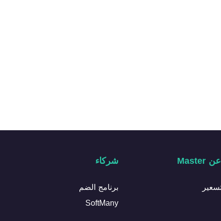
Maste
شركاء
سعير
برنامج الضم
SoftMany