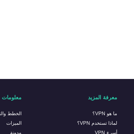
معرفة المزيد
معلومات عن r
ما هو VPN؟
الخطط والت
لماذا تستخدم VPN؟
الميزات
أسرع VPN
مدونة